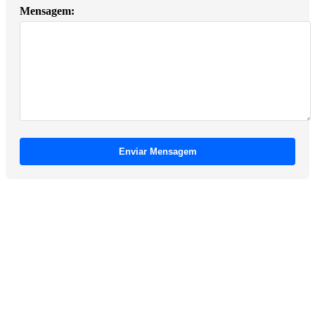
Mensagem:
Enviar Mensagem